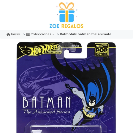
Batmobile batman the animated series pop culture - hot wheels premium
Inicio
Colecciones