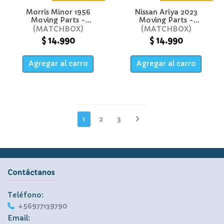
Morris Minor 1956
Nissan Ariya 2023
Moving Parts -
Moving Parts -
Matchbox
Matchbox
MATCHBOX
MATCHBOX
$ 14.990
$ 14.990
Agregar al carro
Agregar al carro
1
2
3
Contáctanos
Teléfono:
+56977139790
Email: