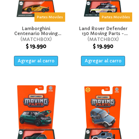
Partes Moviles
Partes Movibles
Lamborghini
Land Rover Defender
Centenario Moving
130 Moving Parts -
Parts - Matchbox
Matchbox
MATCHBOX
MATCHBOX
$ 19.990
$ 19.990
Agregar al carro
Agregar al carro