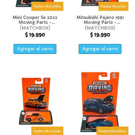
Partes Movibles
Partes Moviles
Mini Cooper Se 2022
Mitsubishi Pajero 1991
Moving Parts -
Moving Parts -
Matchbox
Matchbox
MATCHBOX
MATCHBOX
$ 19.990
$ 19.990
Agregar al carro
Agregar al carro
Partes Movibles
Partes Movibles