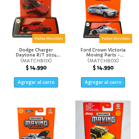
Partes Movibles
Partes Movibles
Dodge Charger
Ford Crown Victoria
Daytona R/t 2024
Moving Parts -
Moving Parts -
Matchbox
MATCHBOX
MATCHBOX
Matchbox
$ 14.990
$ 14.990
Agregar al carro
Agregar al carro