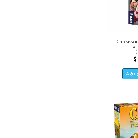
Carcasso
Tor
$
Agreg