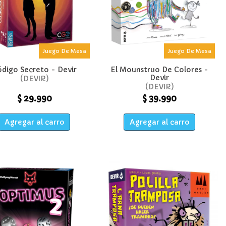
Juego De Mesa
Juego De Mesa
digo Secreto - Devir
El Mounstruo De Colores -
Devir
DEVIR
DEVIR
$ 29.990
$ 39.990
Agregar al carro
Agregar al carro