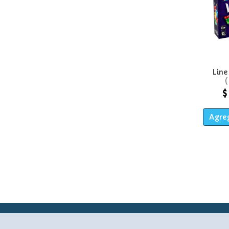
Line
$
Agreg