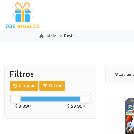
Devir
Inicio
Filtros
Mostrand
Limpiar
Filtrar
$ 9.990
$ 59.990