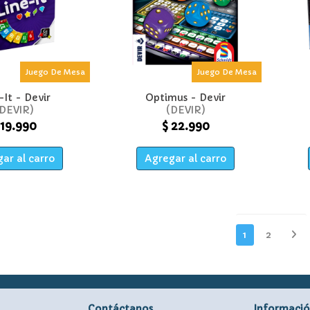
Juego De Mesa
Juego De Mesa
-It - Devir
Optimus - Devir
DEVIR
DEVIR
 19.990
$ 22.990
ar al carro
Agregar al carro
1
2
Contáctanos
Informaci