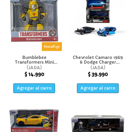
Metalfigs
Bumblebee
Chevrolet Camaro 1969
Transformers Mini
& Dodge Charger
Figura - Jada
Widebody 1968 Legacy
JADA
JADA
Series Fast & Furious
$ 14.990
$ 39.990
1:32 - Jada
Agregar al carro
Agregar al carro