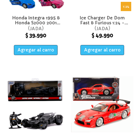
1:24
Honda Integra 1995 &
Ice Charger De Dom
Honda S2000 2001
Fast & Furious 1:24 -
Legacy Series Fast &
Jada
JADA
JADA
Furious 1:32 - Jada
$ 39.990
$ 49.990
Agregar al carro
Agregar al carro