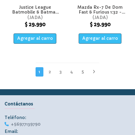
Justice League
Mazda Rx-7 De Dom
Batmobile & Batman
Fast & Furious 1:32 -
1:32 - Jada
Jada
JADA
JADA
$ 29.990
$ 29.990
Agregar al carro
Agregar al carro
1
2
3
4
5
Contáctanos
Teléfono:
+56977139790
Email: