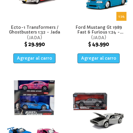
1:24
Ecto-1 Transformers /
Ford Mustang Gt 1989
Ghostbusters 1:32 - Jada
Fast & Furious 1:24 -
Jada
JADA
JADA
$ 29.990
$ 49.990
Agregar al carro
Agregar al carro