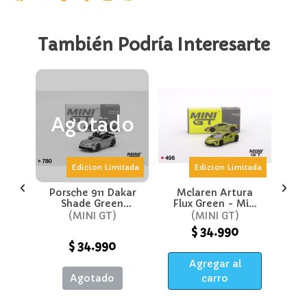
También Podría Interesarte
o
Agotado
Edicion Limitada
Edicion Limitada
 H
Porsche 911 Dakar
Mclaren Artura
T
re
Shade Green
Flux Green - Mini
P
mas
Metallic - Mini Gt
Gt
S
MINI GT
MINI GT
Hot
$ 34.990
um
$ 34.990
Agregar al
Agotado
carro