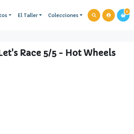
0
0
tos
El Taller
Colecciones
Let's Race 5/5 - Hot Wheels