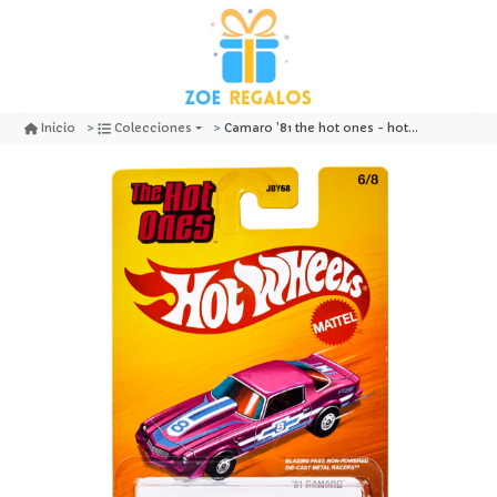
Camaro '81 the hot ones - hotwheels
Inicio
Colecciones