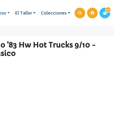
0
0
tos
El Taller
Colecciones
o '83 Hw Hot Trucks 9/10 -
sico