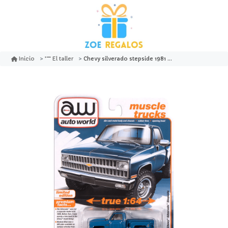
Chevy silverado stepside 1981 medium blue muscle trucks - auto world
Inicio
El taller