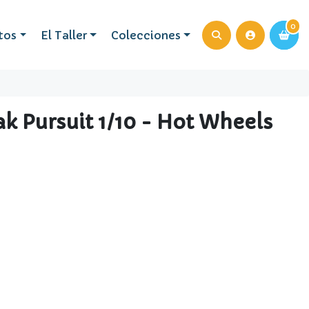
0
0
tos
El Taller
Colecciones
ak Pursuit 1/10 - Hot Wheels