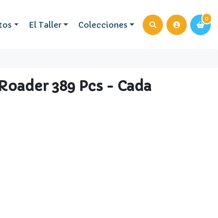
0
0
tos
El Taller
Colecciones
Roader 389 Pcs - Cada