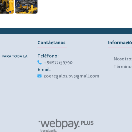
Contáctanos
Informaci
Teléfono:
S PARA TODA LA
Nosotro
+56977139790
Términos
Email:
zoeregalos.pv@gmail.com