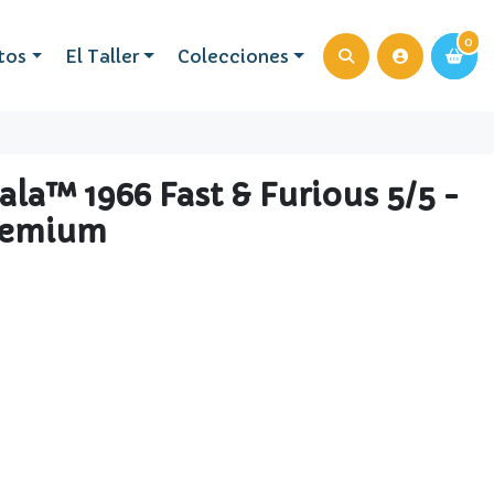
0
0
tos
El Taller
Colecciones
la™ 1966 Fast & Furious 5/5 -
remium