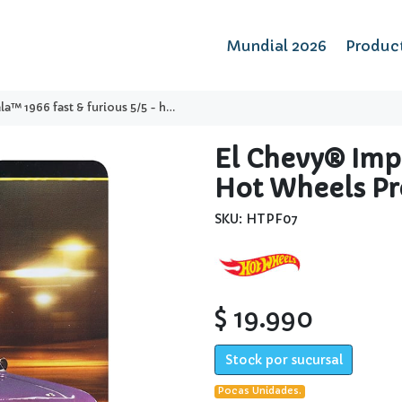
Mundial 2026
Produc
6 fast & furious 5/5 - hot wheels premium
El Chevy® Impa
Hot Wheels P
SKU: HTPF07
$ 19.990
Stock por sucursal
Pocas Unidades.