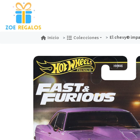
El chevy® impala™ 196
Inicio
Colecciones