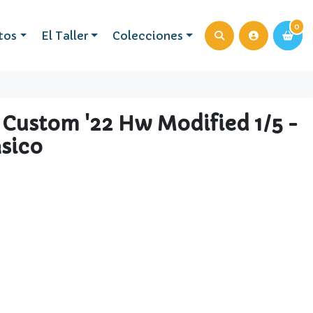
0
0
tos
El Taller
Colecciones
 Custom '22 Hw Modified 1/5 -
sico