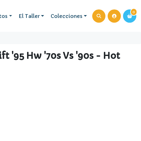
0
0
tos
El Taller
Colecciones
ft '95 Hw '70s Vs '90s - Hot