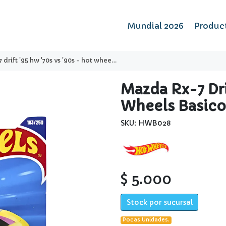
Mundial 2026
Produc
rift '95 hw '70s vs '90s - hot wheels basico
Mazda Rx-7 Dri
Wheels Basico
SKU: HWB028
$ 5.000
Stock por sucursal
Pocas Unidades.