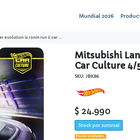
Mundial 2026
Produc
 ix ronin run ii car culture 4/5 - hot wheels premium
Mitsubishi Lan
Car Culture 4
SKU: JBK86
$ 24.990
Stock por sucursal
Pocas Unidades.