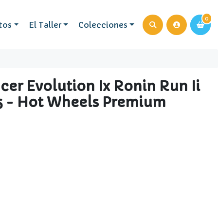
0
0
tos
El Taller
Colecciones
cer Evolution Ix Ronin Run Ii
/5 - Hot Wheels Premium