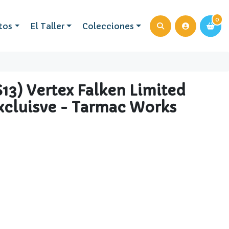
0
0
tos
El Taller
Colecciones
(s13) Vertex Falken Limited
Excluisve - Tarmac Works