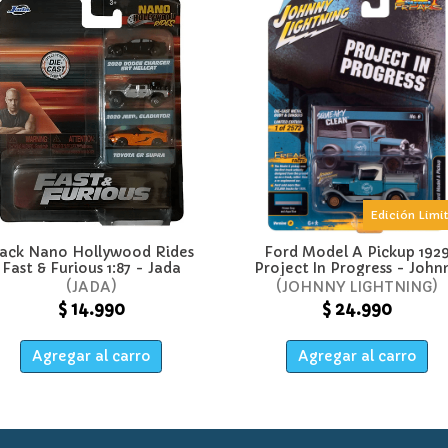
Edición Limi
ack Nano Hollywood Rides
Ford Model A Pickup 192
Fast & Furious 1:87 - Jada
Project In Progress - John
Lightning
JADA
JOHNNY LIGHTNING
$ 14.990
$ 24.990
Agregar al carro
Agregar al carro