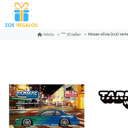
Nissan silvia (s13) vertex falken limit
Inicio
El taller