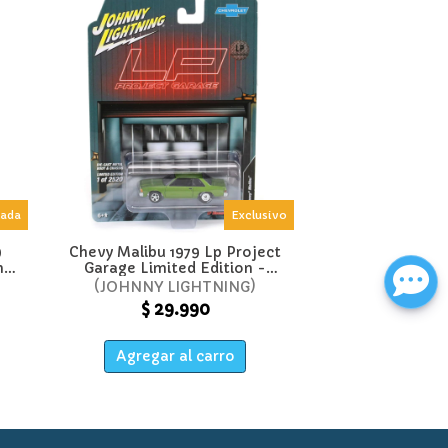
tada
Exclusivo
9
Chevy Malibu 1979 Lp Project
ny
Garage Limited Edition -
Johnny Lightning
JOHNNY LIGHTNING
$ 29.990
Agregar al carro