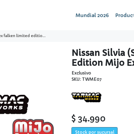
Mundial 2026
Produc
ed edition mijo excluisve - tarmac works
Nissan Silvia 
Edition Mijo 
Exclusivo
SKU: TWME07
$ 34.990
Stock por sucursal