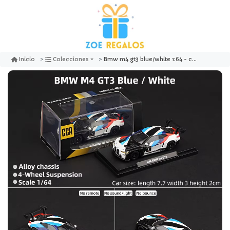
Bmw m4 gt3 blue/white 1:64 - cca
Inicio
Colecciones