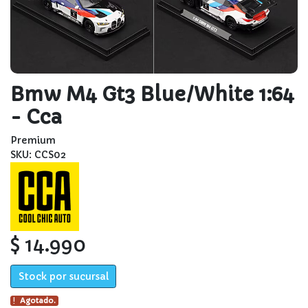
Bmw M4 Gt3 Blue/white 1:64
- Cca
Premium
SKU: CCS02
$ 14.990
Stock por sucursal
Agotado.