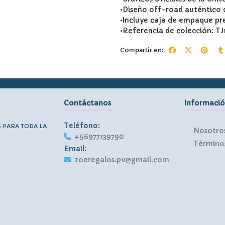
•Diseño off-road auténtico
•Incluye caja de empaque p
•Referencia de colección: TJ
Compartir en:
Contáctanos
Informaci
Teléfono:
S PARA TODA LA
Nosotro
+56977139790
Términos
Email:
zoeregalos.pv@gmail.com