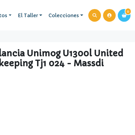
0
0
tos
El Taller
Colecciones
ancia Unimog U1300l United
keeping Tj1 024 - Massdi