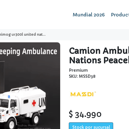
Mundial 2026
Produc
ed nations peacekeeping tj1 024 - massdi
Camion Ambul
Nations Peace
Premium
SKU: MSSD38
$ 34.990
Stock por sucursal