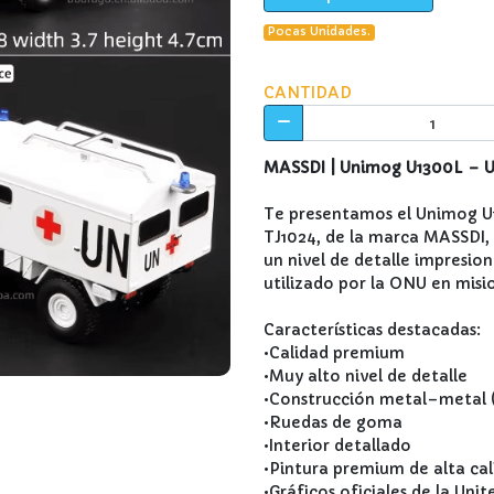
Pocas Unidades.
CANTIDAD
MASSDI | Unimog U1300L – U
Te presentamos el Unimog U
TJ1024, de la marca MASSDI, 
un nivel de detalle impresio
utilizado por la ONU en mis
Características destacadas:
•Calidad premium
•Muy alto nivel de detalle
•Construcción metal–metal (
•Ruedas de goma
•Interior detallado
•Pintura premium de alta ca
•Gráficos oficiales de la U