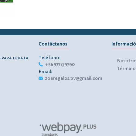
Contáctanos
Informaci
Teléfono:
S PARA TODA LA
Nosotro
+56977139790
Términos
Email:
zoeregalos.pv@gmail.com