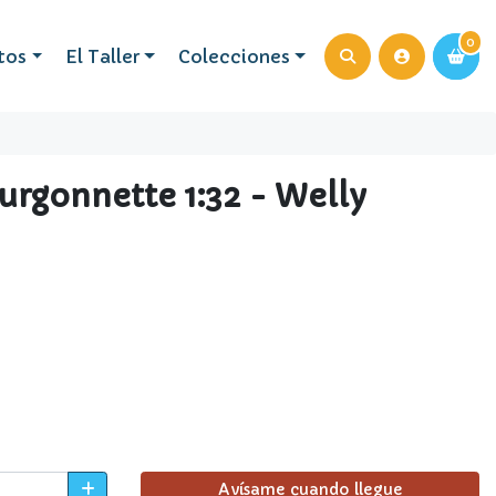
0
0
tos
El Taller
Colecciones
urgonnette 1:32 - Welly
Avísame cuando llegue