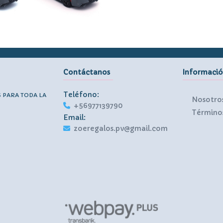
Contáctanos
Informaci
Teléfono:
S PARA TODA LA
Nosotro
+56977139790
Términos
Email:
zoeregalos.pv@gmail.com