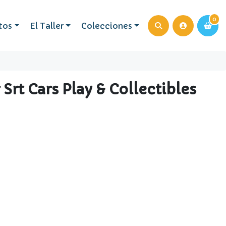
0
0
tos
El Taller
Colecciones
Srt Cars Play & Collectibles