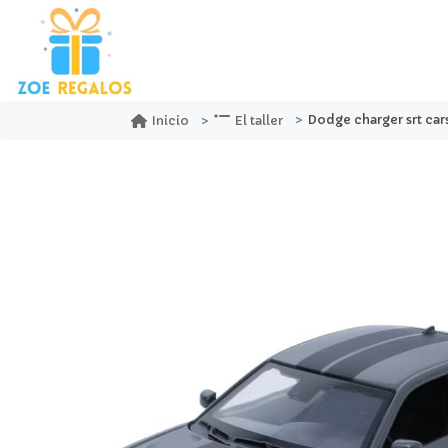
Dodge charger srt cars play
Inicio
El taller