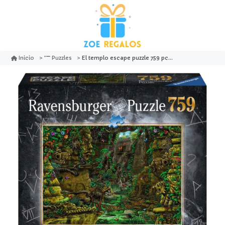
El templo escape puzzle 759 pcs - ravensburger
Inicio
Puzzles