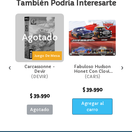
También Podría Interesarte
Agotado
Mesa
Juego De Mesa
 -
Carcassonne -
Fabuloso Hudson
C
ens
Devir
Honet Con Clovis
Rider - Cars
G
DEVIR
CARS
Disney Pixar
$ 39.990
$ 39.990
Agregar al
Agotado
carro