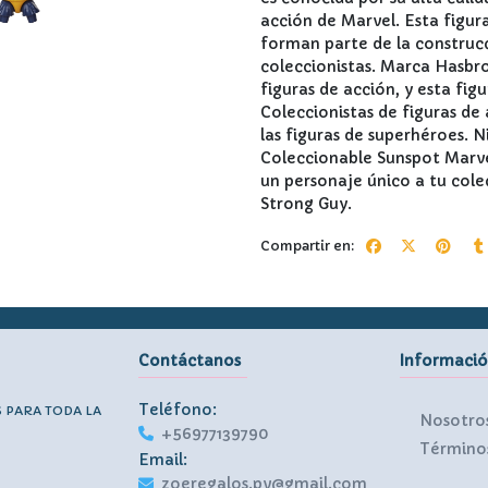
acción de Marvel. Esta figura
forman parte de la construcc
coleccionistas. Marca Hasbro
figuras de acción, y esta fig
Coleccionistas de figuras de
las figuras de superhéroes. 
Coleccionable Sunspot Marve
un personaje único a tu cole
Strong Guy.
Compartir en:
Contáctanos
Informaci
Teléfono:
S PARA TODA LA
Nosotro
+56977139790
Términos
Email:
zoeregalos.pv@gmail.com