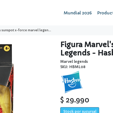
Mundial 2026
Produc
unspot x-force marvel legends - hasbro
Figura Marvel
Legends - Has
Marvel legends
SKU: HBML08
$ 29.990
Stock por sucursal