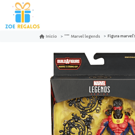
Figura marvel's s
Inicio
Marvel legends