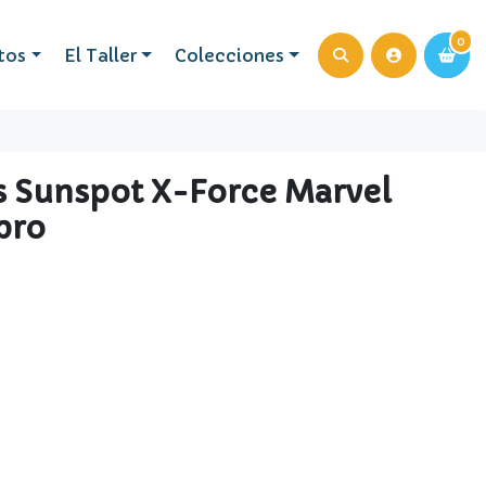
0
0
tos
El Taller
Colecciones
's Sunspot X-Force Marvel
bro