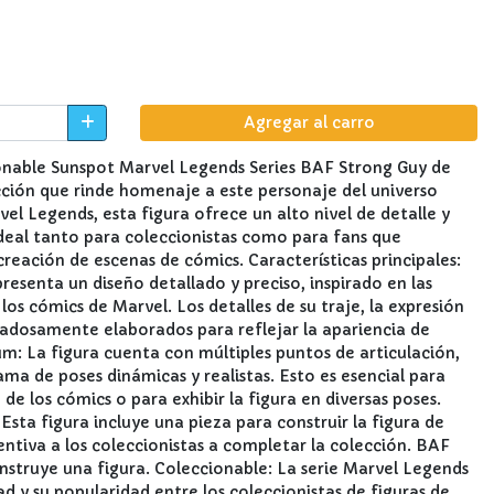
Agregar al carro
onable Sunspot Marvel Legends Series BAF Strong Guy de
cción que rinde homenaje a este personaje del universo
vel Legends, esta figura ofrece un alto nivel de detalle y
 ideal tanto para coleccionistas como para fans que
ecreación de escenas de cómics. Características principales:
resenta un diseño detallado y preciso, inspirado en las
los cómics de Marvel. Los detalles de su traje, la expresión
idadosamente elaborados para reflejar la apariencia de
m: La figura cuenta con múltiples puntos de articulación,
ma de poses dinámicas y realistas. Esto es esencial para
 de los cómics o para exhibir la figura en diversas poses.
sta figura incluye una pieza para construir la figura de
entiva a los coleccionistas a completar la colección. BAF
onstruye una figura. Coleccionable: La serie Marvel Legends
ad y su popularidad entre los coleccionistas de figuras de