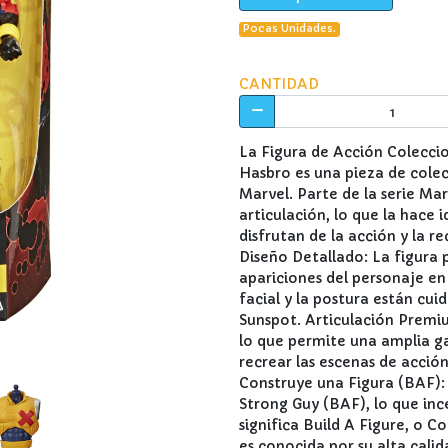
Pocas Unidades.
CANTIDAD
La Figura de Acción Colecci
Hasbro es una pieza de cole
Marvel. Parte de la serie Mar
articulación, lo que la hace
disfrutan de la acción y la r
Diseño Detallado: La figura p
apariciones del personaje en 
facial y la postura están cu
Sunspot. Articulación Premiu
lo que permite una amplia ga
recrear las escenas de acción
Construye una Figura (BAF): E
Strong Guy (BAF), lo que inc
significa Build A Figure, o C
es conocida por su alta calid