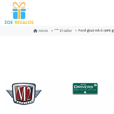
Ford gt40 mk ii 1966 gulf a
Inicio
El taller