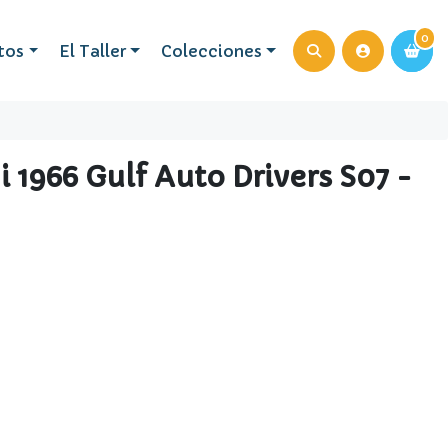
0
0
tos
El Taller
Colecciones
i 1966 Gulf Auto Drivers S07 -