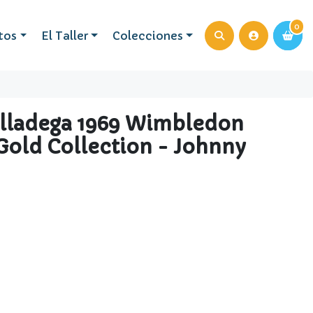
0
0
tos
El Taller
Colecciones
alladega 1969 Wimbledon
Gold Collection - Johnny