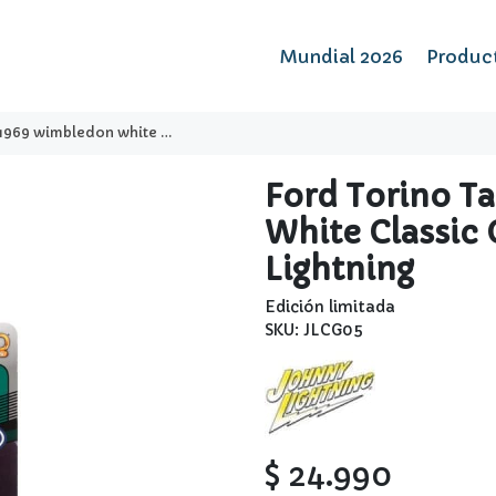
Mundial 2026
Produc
e classic gold collection - johnny lightning
Ford Torino T
White Classic 
Lightning
Edición limitada
SKU: JLCG05
$ 24.990