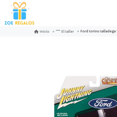
Ford torino talladega 1969 wimbledon whit
Inicio
El taller