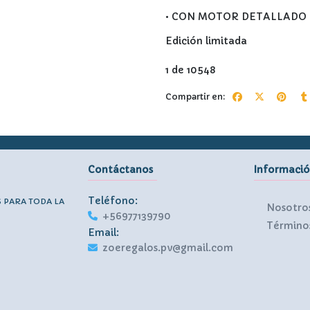
• CON MOTOR DETALLADO
Edición limitada
1 de 10548
Compartir en:
Contáctanos
Informaci
Teléfono:
S PARA TODA LA
Nosotro
+56977139790
Términos
Email:
zoeregalos.pv@gmail.com