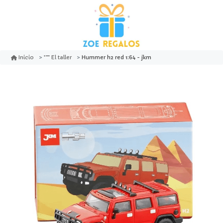
Hummer h2 red 1:64 - jkm
Inicio
El taller