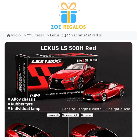
Lexus lc 500h sport 2020 red lex1 205 - massdi
Inicio
El taller