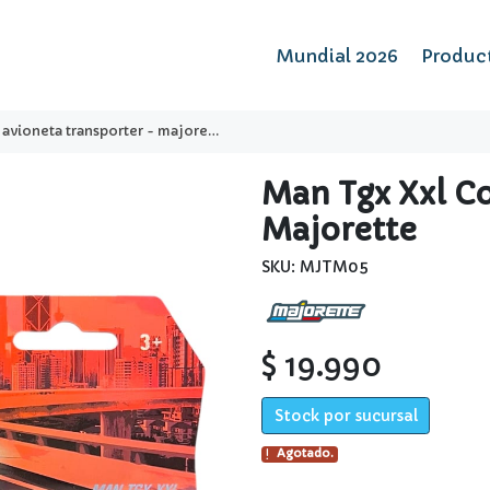
Mundial 2026
Produc
avioneta transporter - majorette
Man Tgx Xxl C
Majorette
SKU: MJTM05
$ 19.990
Stock por sucursal
Agotado.