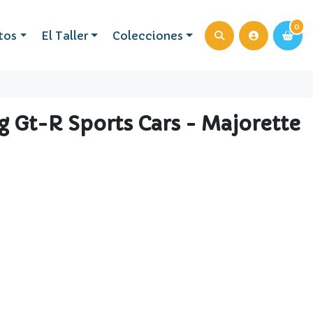
0
0
tos
El Taller
Colecciones
Gt-R Sports Cars - Majorette