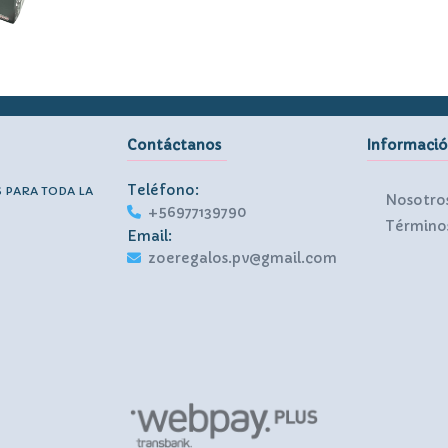
Contáctanos
Informaci
Teléfono:
S PARA TODA LA
Nosotro
+56977139790
Términos
Email:
zoeregalos.pv@gmail.com