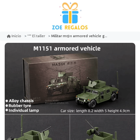
Militar m1511 armored vehicle green tj1 000 - massdi
Inicio
El taller