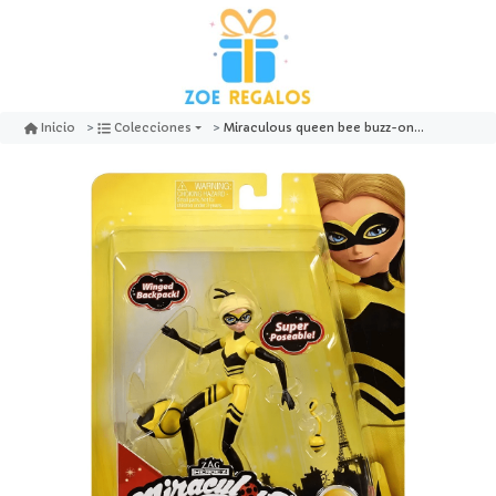
Miraculous queen bee buzz-on - playmates toys
Inicio
Colecciones