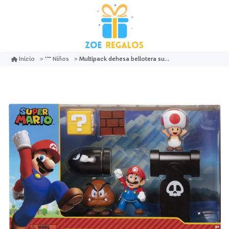
Multipack dehesa bellotera super mario - jakks pacific
Inicio
Niños