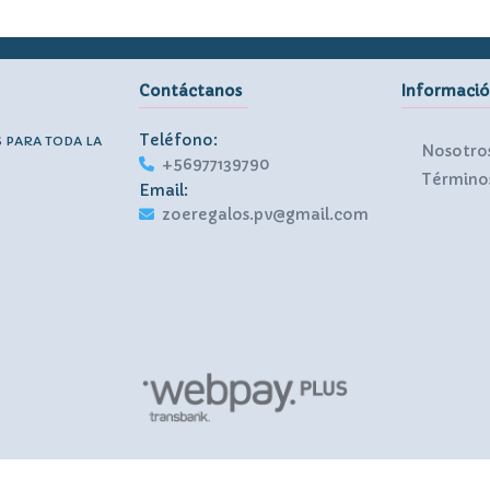
Contáctanos
Informaci
Teléfono:
S PARA TODA LA
Nosotro
+56977139790
Términos
Email:
zoeregalos.pv@gmail.com
Zoe Regalos © 2026
Creado por
Bsale