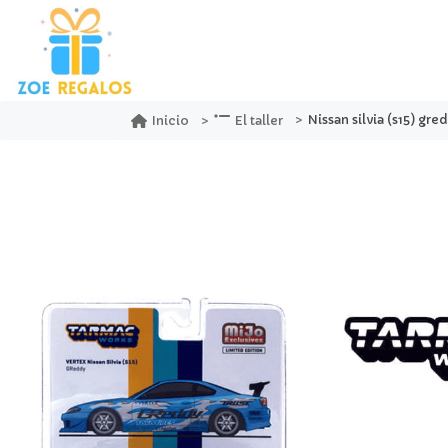
Nissan silvia (s15) greddy limited 
Inicio
El taller