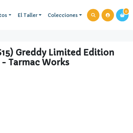
0
0
tos
El Taller
Colecciones
(s15) Greddy Limited Edition
e - Tarmac Works