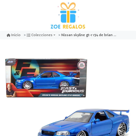
Nissan skyline gt-r r34 de brian azul fast & furious 1:24 - jada
Inicio
Colecciones