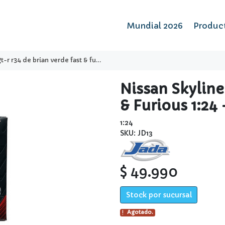
Mundial 2026
Produc
34 de brian verde fast & furious 1:24 - jada
Nissan Skyline
& Furious 1:24 
1:24
SKU: JD13
$ 49.990
Stock por sucursal
Agotado.