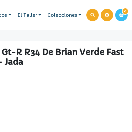
0
0
tos
El Taller
Colecciones
 Gt-R R34 De Brian Verde Fast
- Jada