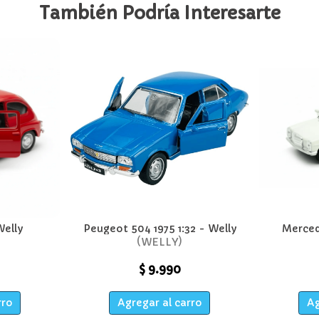
También Podría Interesarte
Welly
Peugeot 504 1975 1:32 - Welly
Merced
WELLY
$ 9.990
rro
Agregar al carro
Ag