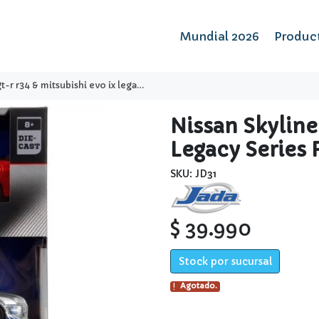
Mundial 2026
Produc
tsubishi evo ix legacy series fast & furious 1:32 - jada
Nissan Skyline
Legacy Series F
SKU: JD31
$ 39.990
Stock por sucursal
Agotado.