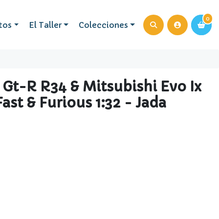
0
0
tos
El Taller
Colecciones
 Gt-R R34 & Mitsubishi Evo Ix
ast & Furious 1:32 - Jada