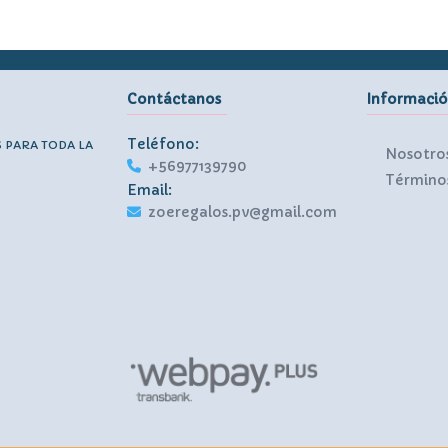
Contáctanos
Informaci
Teléfono:
S PARA TODA LA
Nosotro
+56977139790
Términos
Email:
zoeregalos.pv@gmail.com