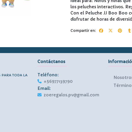
Ideal para: Niños y niñas q
los peluches interactivos. Re
Con el Peluche JJ Boo Boo c
disfrutar de horas de diversi
Compartir en:
Contáctanos
Informaci
Teléfono:
S PARA TODA LA
Nosotro
+56977139790
Términos
Email:
zoeregalos.pv@gmail.com