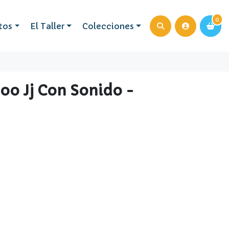
0
0
tos
El Taller
Colecciones
oo Jj Con Sonido -