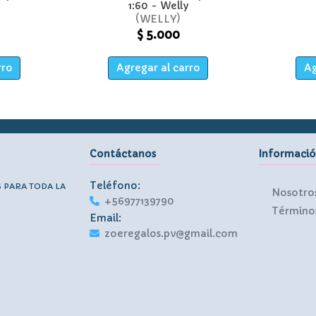
1:60 - Welly
WELLY
$ 5.000
rro
Agregar al carro
Ag
Contáctanos
Informaci
Teléfono:
S PARA TODA LA
Nosotro
+56977139790
Términos
Email:
zoeregalos.pv@gmail.com