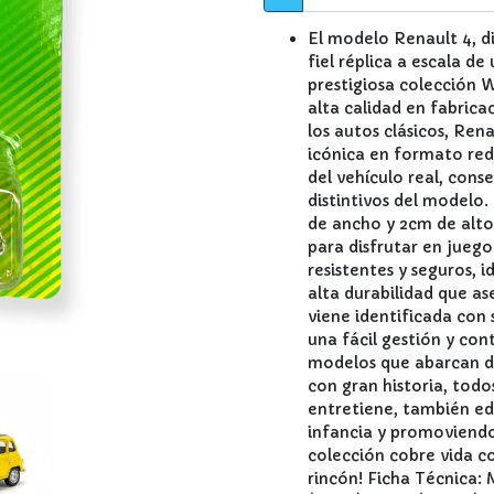
El modelo Renault 4, d
fiel réplica a escala de
prestigiosa colección 
alta calidad en fabric
los autos clásicos, Ren
icónica en formato redu
del vehículo real, con
distintivos del modelo.
de ancho y 2cm de alto,
para disfrutar en juego
resistentes y seguros, 
alta durabilidad que as
viene identificada con
una fácil gestión y con
modelos que abarcan des
con gran historia, todo
entretiene, también ed
infancia y promoviendo 
colección cobre vida co
rincón! Ficha Técnica: