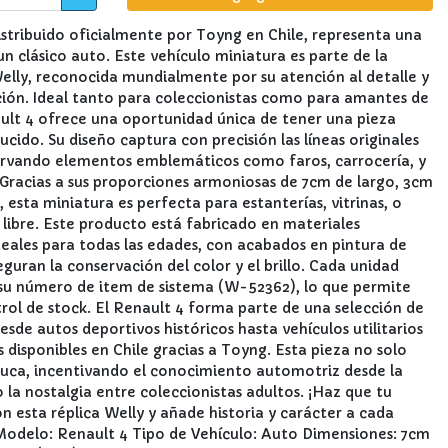
istribuido oficialmente por Toyng en Chile, representa una
 un clásico auto. Este vehículo miniatura es parte de la
Welly, reconocida mundialmente por su atención al detalle y
ación. Ideal tanto para coleccionistas como para amantes de
ault 4 ofrece una oportunidad única de tener una pieza
cido. Su diseño captura con precisión las líneas originales
servando elementos emblemáticos como faros, carrocería, y
 Gracias a sus proporciones armoniosas de 7cm de largo, 3cm
 esta miniatura es perfecta para estanterías, vitrinas, o
 libre. Este producto está fabricado en materiales
ideales para todas las edades, con acabados en pintura de
eguran la conservación del color y el brillo. Cada unidad
 su número de item de sistema (W-52362), lo que permite
trol de stock. El Renault 4 forma parte de una selección de
de autos deportivos históricos hasta vehículos utilitarios
s disponibles en Chile gracias a Toyng. Esta pieza no solo
uca, incentivando el conocimiento automotriz desde la
la nostalgia entre coleccionistas adultos. ¡Haz que tu
n esta réplica Welly y añade historia y carácter a cada
 Modelo: Renault 4 Tipo de Vehículo: Auto Dimensiones: 7cm