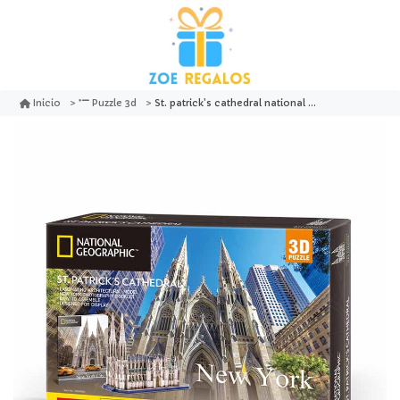
St. patrick's cathedral national geographic puzzle 3d - cubicfun
Inicio
Puzzle 3d