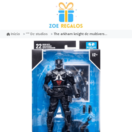
The arkham knight dc multiverse - mcfarlane toys
Inicio
Dc studios