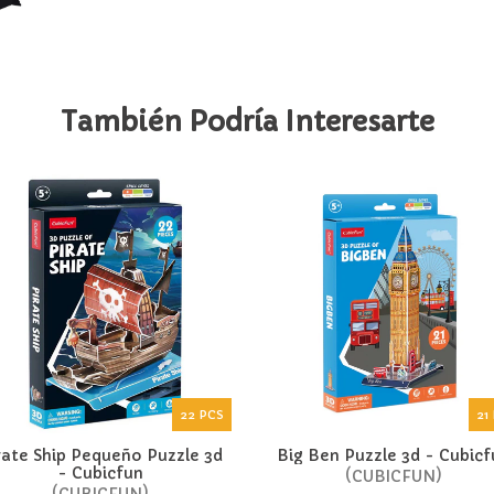
También Podría Interesarte
22 PCS
21
rate Ship Pequeño Puzzle 3d
Big Ben Puzzle 3d - Cubicf
- Cubicfun
CUBICFUN
CUBICFUN