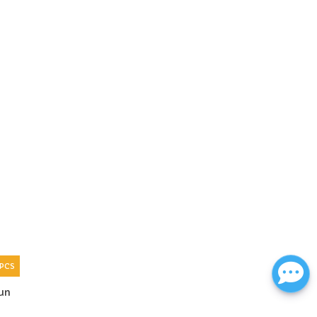
 PCS
un