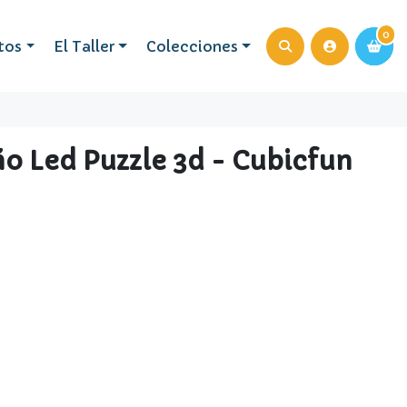
0
0
tos
El Taller
Colecciones
o Led Puzzle 3d - Cubicfun