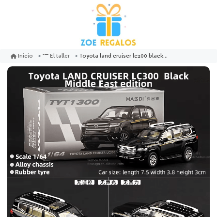
Toyota land cruiser lc200 black 2016 tyt1 106 - massdi
Inicio
El taller