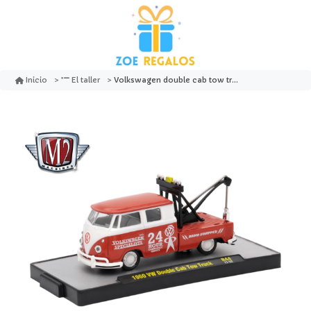
Volkswagen double cab tow truck 1960 - m2 machines
Inicio
El taller