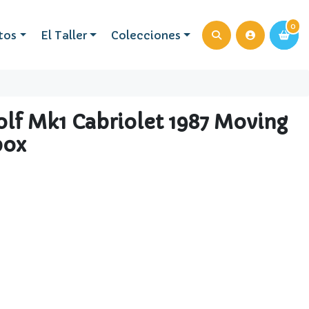
0
0
tos
El Taller
Colecciones
lf Mk1 Cabriolet 1987 Moving
box