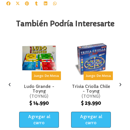
También Podría Interesarte
o
Mesa
Juego De Mesa
Juego De Mesa
bra,
Ludo Grande -
Trivia Criolla Chile
Tr
 -
Toyng
- Toyng
e
GE
TOYNG
TOYNG
$ 14.990
$ 29.990
Agregar al
Agregar al
carro
carro